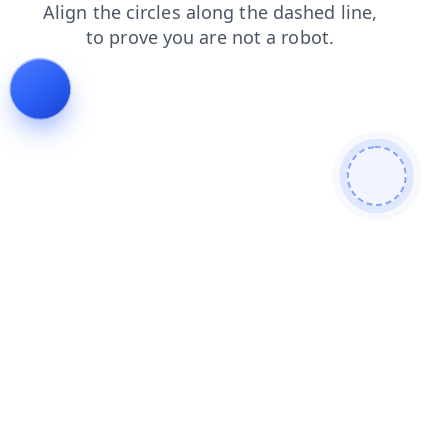
login
faq
search