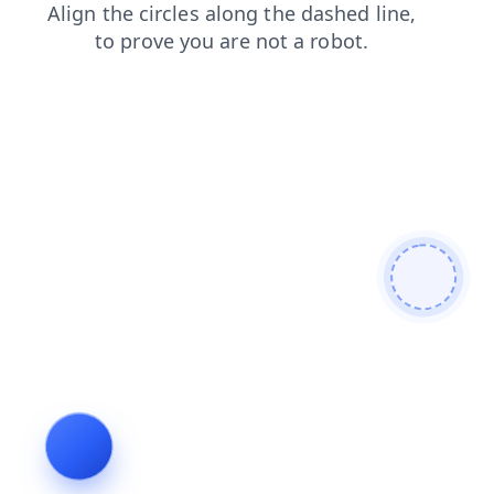
login
search
faq